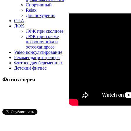
Спортивный
Relax
Для похудения
СПА
ЛФК
ЛФК при сколиозе
ЛФК при грыже
позвоночника и
остеохандрозе
Valeo-консультирование
Рекомендации тренера
Фитнес для беременных
Детский фитнес
Фотогалерея