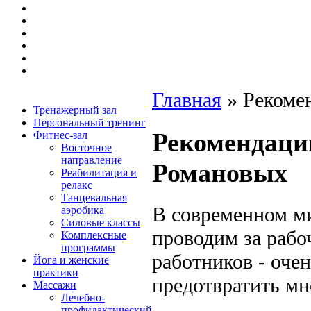
Главная
»
Рекоме
Тренажерный зал
Персональный тренинг
Рекомендаци
Фитнес-зал
Восточное
направление
Романовых
Реабилитация и
релакс
Танцевальная
В современном м
аэробика
Силовые классы
проводим за рабо
Комплексные
программы
работников - оче
Йога и женские
практики
предотвратить мн
Массажи
Лечебно-
профилактический