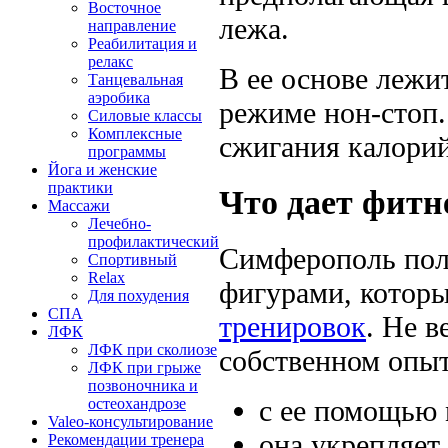
Восточное
лежа.
направление
Реабилитация и
релакс
В ее основе лежи
Танцевальная
аэробика
режиме нон-стоп.
Силовые классы
Комплексные
сжигания калорий
программы
Йога и женские
практики
Что дает фитн
Массажи
Лечебно-
профилактический
Симферополь пол
Спортивный
Relax
фигурами, котор
Для похудения
СПА
тренировок
. Не в
ЛФК
ЛФК при сколиозе
собственном опыт
ЛФК при грыже
позвоночника и
с ее помощью 
остеохандрозе
Valeo-консультирование
она укрепляет
Рекомендации тренера