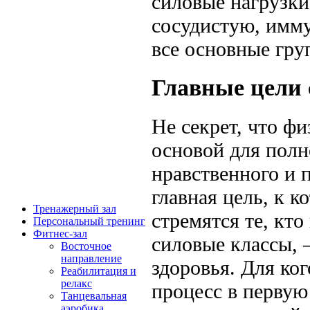
силовые нагрузки
сосудистую, имму
все основные гр
Главные цели 
Не секрет, что фи
основой для полн
нравственного и 
главная цель, к к
Тренажерный зал
стремятся те, кто
Персональный тренинг
Фитнес-зал
силовые классы, 
Восточное
направление
здоровья. Для ког
Реабилитация и
релакс
процесс в первую
Танцевальная
аэробика