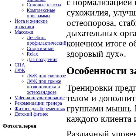
с нормализацией в
Силовые классы
сухожилия, улучш
Комплексные
программы
остеопороза, ста
Йога и женские
практики
дыхательных орг
Массажи
Лечебно-
конечном итоге о
профилактический
Спортивный
здоровый дух».
Relax
Для похудения
СПА
Особенности з
ЛФК
ЛФК при сколиозе
ЛФК при грыже
Тренировки предп
позвоночника и
остеохандрозе
телом и дополни
Valeo-консультирование
Рекомендации тренера
группами мышц. П
Фитнес для беременных
Детский фитнес
каждого клиента 
Фотогалерея
Различный уровен