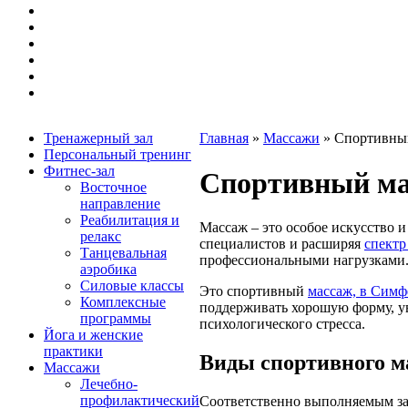
Тренажерный зал
Главная
»
Массажи
»
Спортивны
Персональный тренинг
Фитнес-зал
Спортивный ма
Восточное
направление
Реабилитация и
Массаж – это особое искусство 
релакс
специалистов и расширяя
спектр
Танцевальная
профессиональными нагрузками
аэробика
Силовые классы
Это спортивный
массаж, в Симф
Комплексные
поддерживать хорошую форму, ув
программы
психологического стресса.
Йога и женские
практики
Виды спортивного м
Массажи
Лечебно-
профилактический
Соответственно выполняемым за