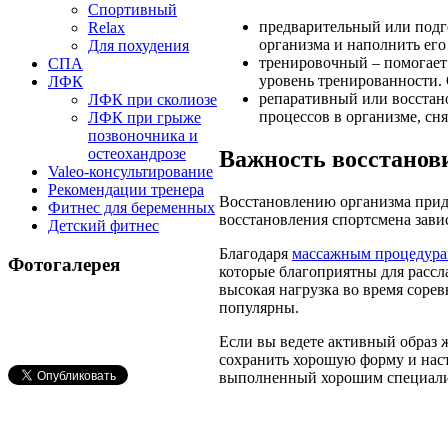
Спортивный
предварительный или подг
Relax
организма и наполнить его
Для похудения
тренировочный – помогает
СПА
уровень тренированности.
ЛФК
репаративный
или восстан
ЛФК при сколиозе
процессов в организме, сн
ЛФК при грыже
позвоночника и
остеохандрозе
Важность восстанов
Valeo-консультирование
Рекомендации тренера
Восстановлению организма прида
Фитнес для беременных
восстановления спортсмена завис
Детский фитнес
Благодаря
массажным процедур
Фотогалерея
которые благоприятны для расс
высокая нагрузка во время сор
популярны.
Если вы ведете активный образ 
сохранить хорошую форму и наст
выполненный хорошим специали