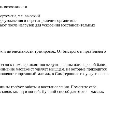
ть возможности
ртсмена, т.е. высокий
ереутомления и перенапряжения организма;
ают после нагрузок для ускорения восстановительных
ок и интенсивности тренировок. От быстрого и правильного
 если к ним переходят после душа, ванны или паровой бани,
нимание массажист уделяет мышцам, на которые приходится
полняют спортивный массаж, в Симферополе их услуги очень
низм требует заботы и восстановления. Помогите себе
ставов, мышц и костей. Лучший способ для этого – массаж,