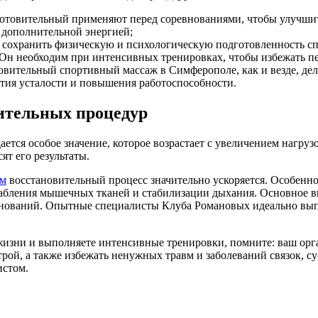
отовительный применяют перед соревнованиями, чтобы улучши
 дополнительной энергией;
 сохранить физическую и психологическую подготовленность спо
 Он необходим при интенсивных тренировках, чтобы избежать п
овительный спортивный массаж в Симферополе, как и везде, дел
ятия усталости и повышения работоспособности.
ительных процедур
ется особое значение, которое возрастает с увеличением нагруз
ят его результаты.
ам
восстановительный процесс значительно ускоряется. Особенно
лабления мышечных тканей и стабилизации дыхания. Основное в
евнований. Опытные специалисты Клуба Романовых идеально вы
жизни и выполняете интенсивные тренировки, помните: ваш орга
рой, а также избежать ненужных травм и заболеваний связок, су
стом.